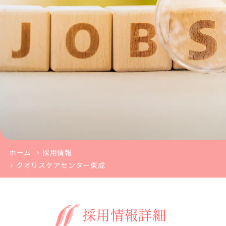
ホーム
採用情報
クオリスケアセンター東成
採
用
情
報
詳
細