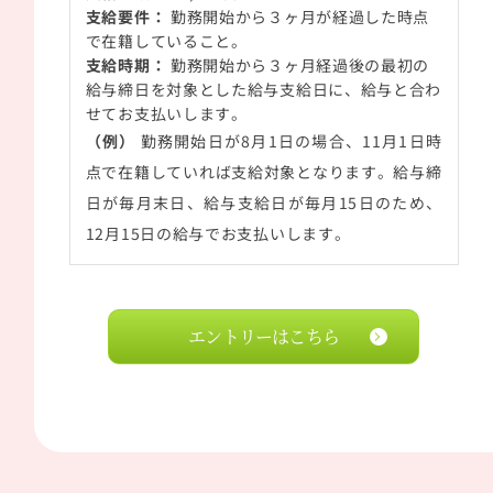
支給要件：
勤務開始から３ヶ月が経過した時点
で在籍していること。
支給時期：
勤務開始から３ヶ月経過後の最初の
給与締日を対象とした給与支給日に、給与と合わ
せてお支払いします。
（例）
勤務開始日が
8
月
1
日の場合、
11
月
1
日時
点で在籍していれば支給対象となります。給与締
日が毎月末日、給与支給日が毎月
15
日のため、
12
月
15
日の給与でお支払いします。
エントリーはこちら