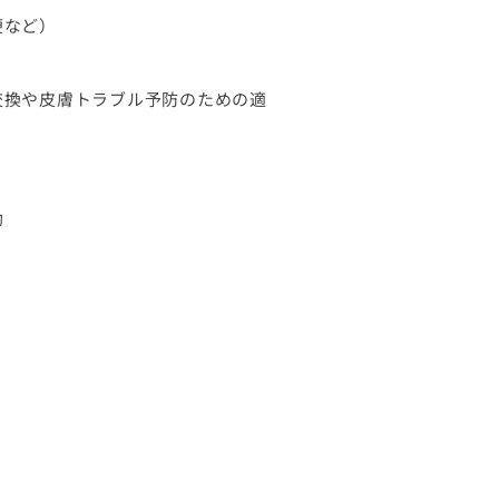
便など）
交換や皮膚トラブル予防のための適
助