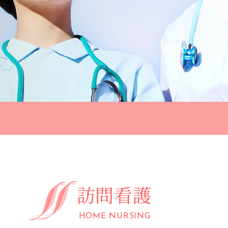
訪
問
看
護
HOME NURSING