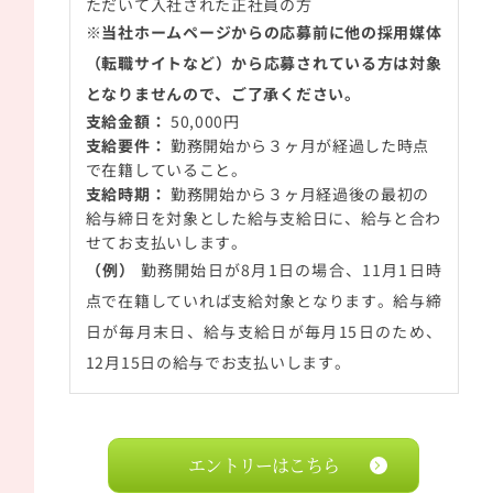
ただいて入社された正社員の方
※当社ホームページからの応募前に他の採用媒体
（転職サイトなど）から応募されている方は対象
となりませんので、ご了承ください。
支給金額：
50,000
円
支給要件：
勤務開始から３ヶ月が経過した時点
で在籍していること。
支給時期：
勤務開始から３ヶ月経過後の最初の
給与締日を対象とした給与支給日に、給与と合わ
せてお支払いします。
（例）
勤務開始日が
8
月
1
日の場合、
11
月
1
日時
点で在籍していれば支給対象となります。給与締
日が毎月末日、給与支給日が毎月
15
日のため、
12
月
15
日の給与でお支払いします。
エントリーはこちら